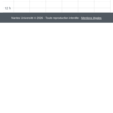
12 h
Nantes Université © 2026 - Toute reproduction interdite -
Mentions légales
13 h
14 h
15 h
16 h
17 h
18 h
19 h
20 h